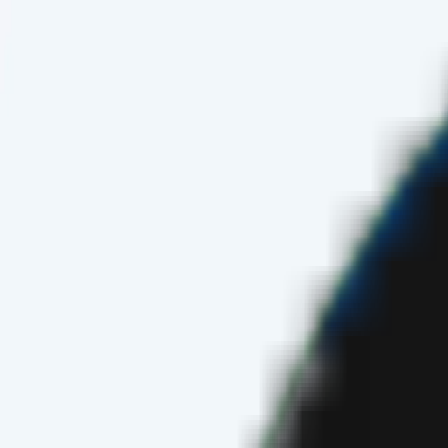
de
fa
en