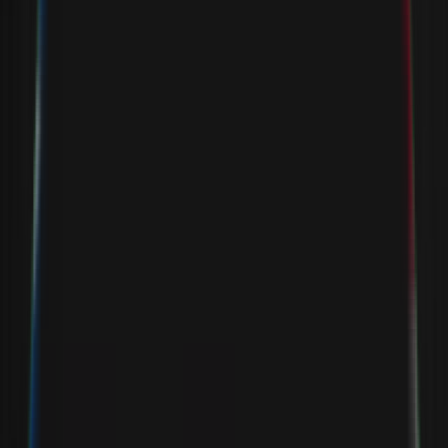
de
fa
en