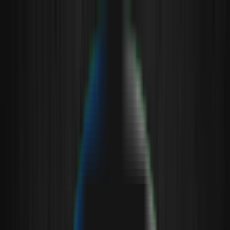
de
fa
en