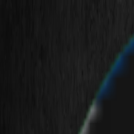
en
fa
de