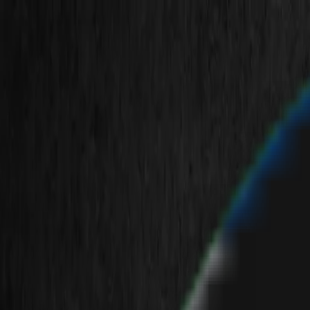
en
fa
de