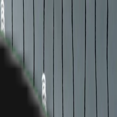
fa
en
de